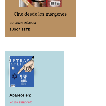
Cine desd
Cine desde los márgenes
EDICIÓN ESPAÑ
EDICIÓN MÉXICO
SUSCRÍBETE
SUSCRÍBETE
Aparece en:
NO.269 ENERO 1970