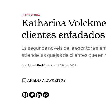
LITERATURA
Katharina Volckmer
clientes enfadados
La segunda novela de la escritora alema
atiende las quejas de clientes que en 
por
Aloma Rodríguez
14 febrero 2025
AÑADIR A FAVORITOS
EDICIÓN ESPAÑA
N° 299 / Agosto 2026