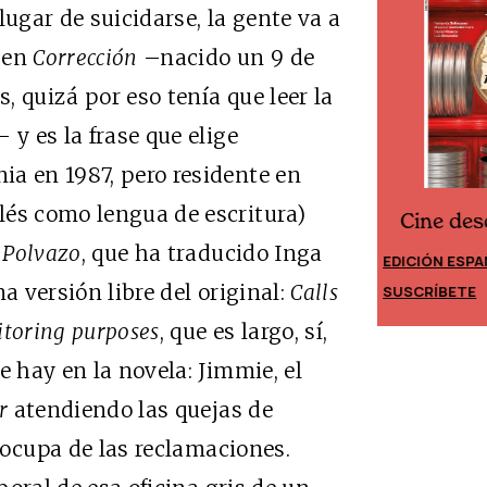
lugar de suicidarse, la gente va a
 en
Corrección
–nacido un 9 de
 quizá por eso tenía que leer la
 y es la frase que elige
ia en 1987, pero residente en
lés como lengua de escritura)
Cine desde los márgenes
es
Cine d
,
Polvazo
, que ha traducido Inga
EDICIÓN ESPAÑA
EDICIÓN MÉ
a versión libre del original:
Calls
SUSCRÍBETE
SUSCRÍBET
itoring purposes
, que es largo, sí,
e hay en la novela: Jimmie, el
r
atendiendo las quejas de
e ocupa de las reclamaciones.