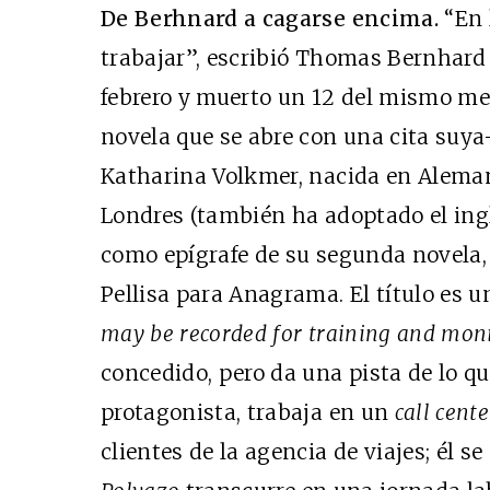
De Berhnard a cagarse encima.
“En 
trabajar”, escribió Thomas Bernhard
febrero y muerto un 12 del mismo mes,
novela que se abre con una cita suya–
Katharina Volkmer, nacida en Aleman
Londres (también ha adoptado el ing
Cine desde los márgen
como epígrafe de su segunda novela
EDICIÓN MÉXICO
Pellisa para Anagrama. El título es un
SUSCRÍBETE
may be recorded for training and mon
concedido, pero da una pista de lo qu
protagonista, trabaja en un
call cente
clientes de la agencia de viajes; él s