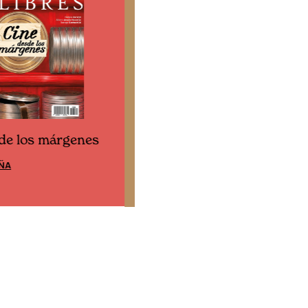
Cine desde los márgene
esde los márgenes
EDICIÓN ESPAÑA
XICO
SUSCRÍBETE
E