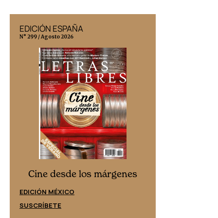
EDICIÓN ESPAÑA
EDICIÓN MÉX
N° 299 / Agosto 2026
N° 332 / Agosto 202
Cine desd
Cine desde los márgenes
EDICIÓN ESPAÑ
EDICIÓN MÉXICO
SUSCRÍBETE
SUSCRÍBETE