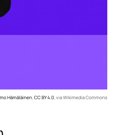
imo Hämäläinen
,
CC BY 4.0
, via Wikimedia Commons
n