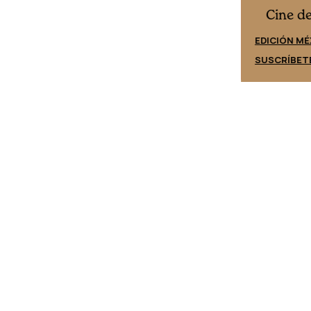
Cine desde los márgenes
es
Cine d
EDICIÓN ESPAÑA
EDICIÓN MÉ
SUSCRÍBETE
SUSCRÍBET