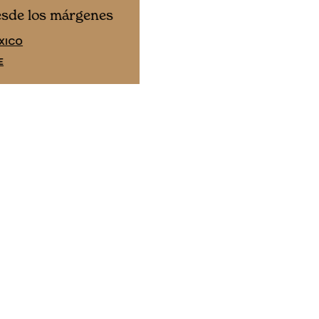
Cine desde los márgene
esde los márgenes
EDICIÓN ESPAÑA
XICO
SUSCRÍBETE
E