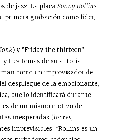
os de jazz. La placa
Sonny Rollins
su primera grabación como líder,
Monk
) y “Friday the thirteen”
– y tres temas de su autoría
firman como un improvisador de
del despliegue de la emocionante,
ca, que lo identificará durante
iones de un mismo motivo de
citas inesperadas (
loores
,
ates imprevisibles. “Rollins es un
betes turbadores: cadencias