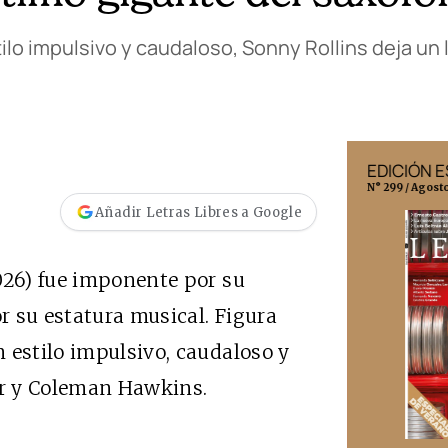
ilo impulsivo y caudaloso, Sonny Rollins deja un 
EDICIÓN MÉXICO
EDICIÓN 
N° 332 / Agosto 2026
N° 299 / Agost
Añadir Letras Libres a Google
026) fue imponente por su
or su estatura musical. Figura
 estilo impulsivo, caudaloso y
er y Coleman Hawkins.