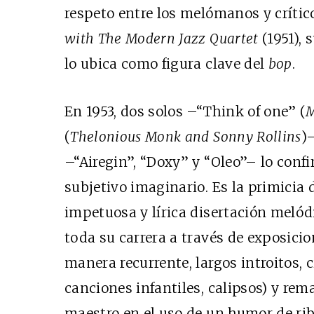
respeto entre los melómanos y crític
with The Modern Jazz Quartet
(1951), 
lo ubica como figura clave del
bop
.
En 1953, dos solos –“Think of one” (
(
Thelonious Monk and Sonny Rollins
)
–“Airegin”, “Doxy” y “Oleo”– lo con
subjetivo imaginario. Es la primicia 
impetuosa y lírica disertación melódi
toda su carrera a través de exposic
manera recurrente, largos introitos, 
canciones infantiles, calipsos) y rem
maestro en el uso de un humor de ri