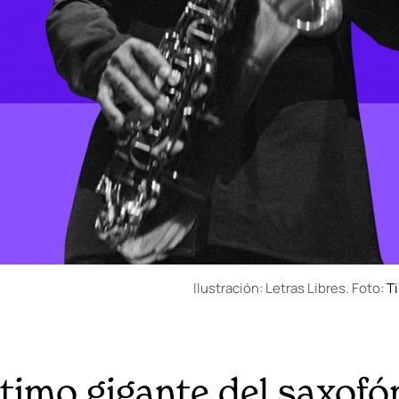
Ilustración: Letras Libres. Foto:
T
ltimo gigante del saxofó