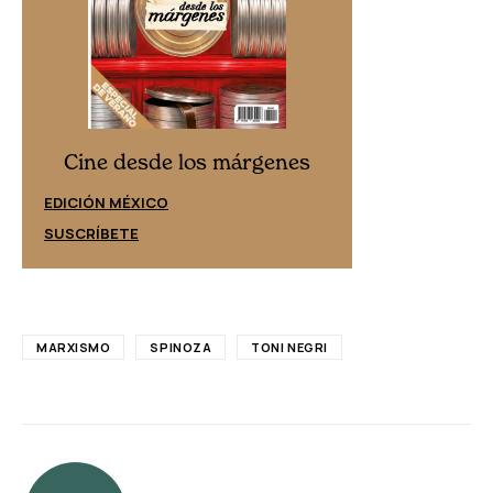
Cine desd
Cine desde los márgenes
EDICIÓN ESPAÑ
EDICIÓN MÉXICO
SUSCRÍBETE
SUSCRÍBETE
MARXISMO
SPINOZA
TONI NEGRI