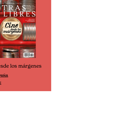
esde los márgenes
Cine desde los márgene
PAÑA
EDICIÓN MÉXICO
E
SUSCRÍBETE