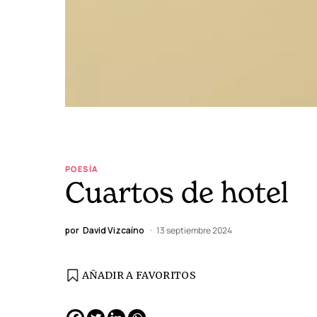
POESÍA
Cuartos de hotel
por
David Vizcaíno
13 septiembre 2024
AÑADIR A FAVORITOS