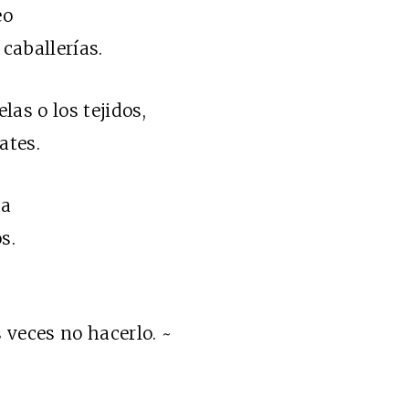
eo
caballerías.
las o los tejidos,
ates.
da
s.
 veces no hacerlo. ~