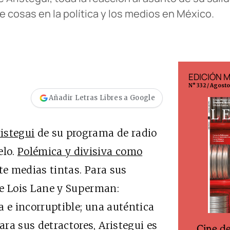
e cosas en la política y los medios en México.
EDICIÓN ESPAÑA
EDICIÓN 
N° 299 / Agosto 2026
N° 332 / Agost
Añadir Letras Libres a Google
istegui
de su programa de radio
elo.
Polémica y divisiva como
ite medias tintas. Para sus
de Lois Lane y Superman:
ta e incorruptible; una auténtica
ara sus detractores, Aristegui es
Cine d