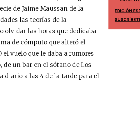
Cine desde los márgenes
pecie de Jaime Maussan de la
EDICIÓN ES
EDICIÓN MÉXICO
dades las teorías de la
SUSCRÍBET
SUSCRÍBETE
 olvidar las horas que dedicaba
ma de cómputo que alteró el
 O el vuelo que le daba a rumores
, de un bar en el sótano de Los
 diario a las 4 de la tarde para el