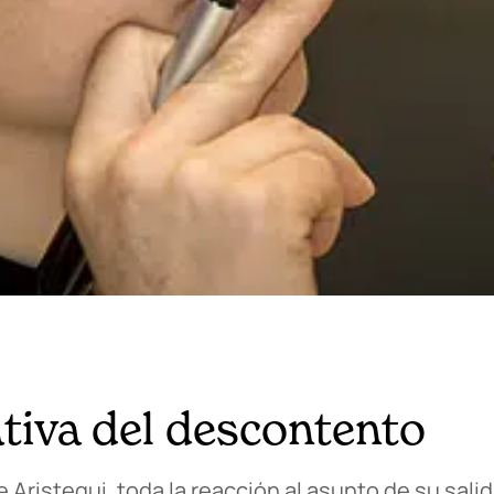
ativa del descontento
 Aristegui, toda la reacción al asunto de su sali