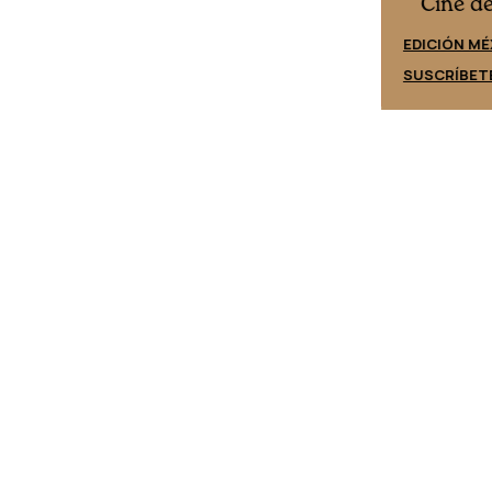
Cine desde los márgenes
es
Cine d
EDICIÓN ESPAÑA
EDICIÓN MÉ
SUSCRÍBETE
SUSCRÍBET