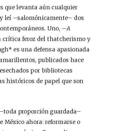
s que levanta aún cualquier
 y leí –salomónicamente– dos
 contemporáneos. Uno, –
A
 crítica feroz del thatcherismo y
agh* es una defensa apasionada
amarillentos, publicados hace
desechados por bibliotecas
as históricos de papel que son
a –toda proporción guardada–
de México ahora: reformarse o