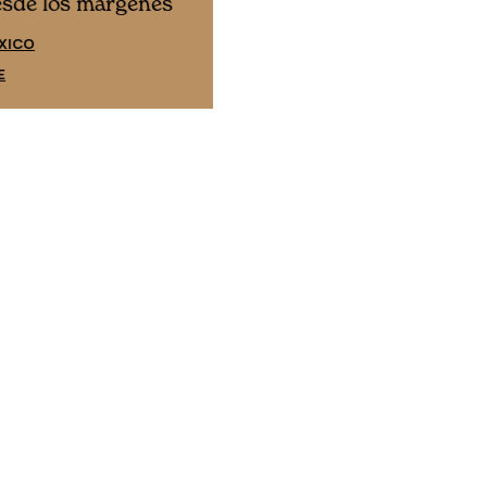
Cine desde los márgene
esde los márgenes
EDICIÓN ESPAÑA
XICO
SUSCRÍBETE
E