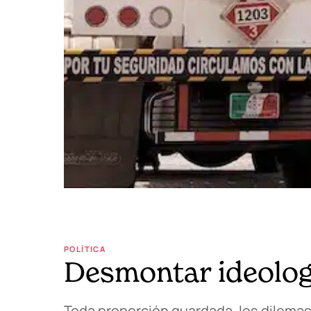
POLÍTICA
Desmontar ideolog
Toda proporción guardada, los dilemas 