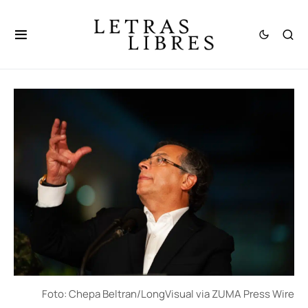
Foto: Chepa Beltran/LongVisual via ZUMA Press Wire