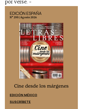
por verse. ~
EDICIÓN ESPAÑA
EDICIÓN MÉX
N° 299 / Agosto 2026
N° 332 / Agosto 202
Cine desd
Cine desde los márgenes
EDICIÓN ESPAÑ
EDICIÓN MÉXICO
SUSCRÍBETE
SUSCRÍBETE