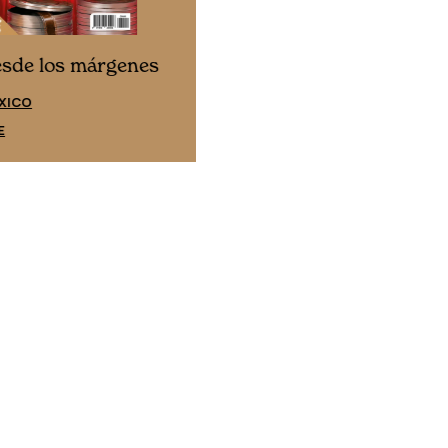
Cine desde los márgene
esde los márgenes
EDICIÓN ESPAÑA
XICO
SUSCRÍBETE
E