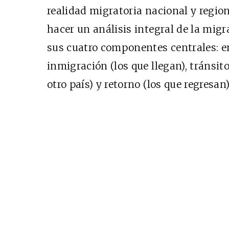
realidad migratoria nacional y regio
hacer un análisis integral de la mig
Cine desde los márgen
sus cuatro componentes centrales: em
EDICIÓN MÉXICO
inmigración (los que llegan), tránsit
SUSCRÍBETE
otro país) y retorno (los que regresan)