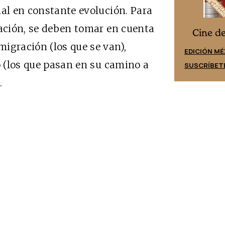
nal en constante evolución. Para
ración, se deben tomar en cuenta
Cine desde los márgenes
es
Cine d
igración (los que se van),
EDICIÓN ESPAÑA
EDICIÓN MÉ
o (los que pasan en su camino a
SUSCRÍBETE
SUSCRÍBET
.