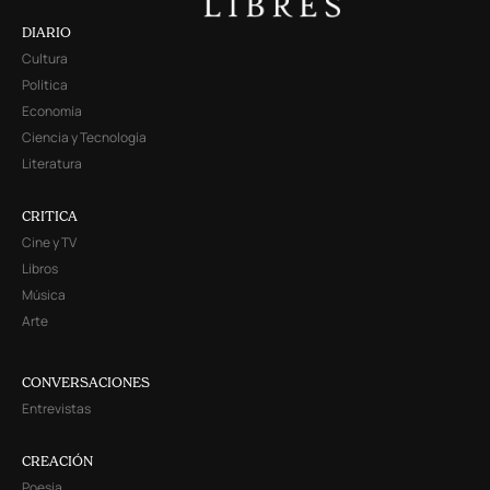
DIARIO
Cultura
Política
Economía
Ciencia y Tecnología
Literatura
CRITICA
Cine y TV
Libros
Música
Arte
CONVERSACIONES
Entrevistas
CREACIÓN
Poesía