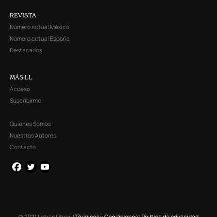
REVISTA
Número actual México
Número actual España
Destacados
MÁS LL
Acceso
Suscribirme
Quienes Somos
Nuestros Autores
Contacto
© 2021 Letras Libres |
Términos y Condiciones
|
Política de privacidad