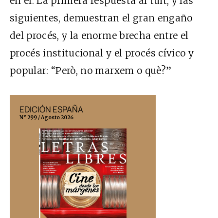
en él. La primera respuesta al tuit, y las
siguientes, demuestran el gran engaño
del procés, y la enorme brecha entre el
procés institucional y el procés cívico y
popular: “Però, no marxem o què?”
EDICIÓN ESPAÑA
EDICIÓN MÉX
N° 299 / Agosto 2026
N° 332 / Agosto 202