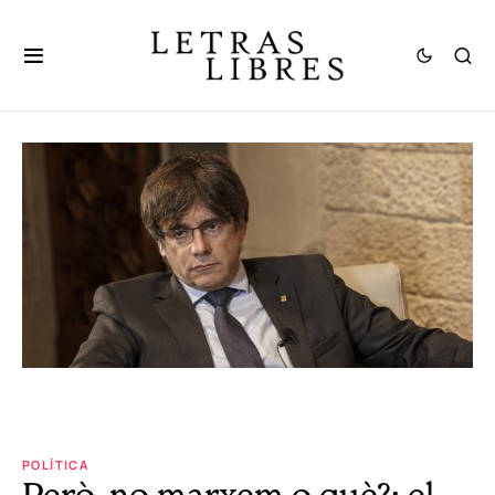
POLÍTICA
Però, no marxem o què?: el