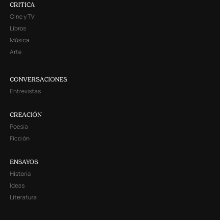
CRITICA
Cine y TV
Libros
Música
Arte
CONVERSACIONES
Entrevistas
CREACIÓN
Poesía
Ficción
ENSAYOS
Historia
Ideas
Literatura