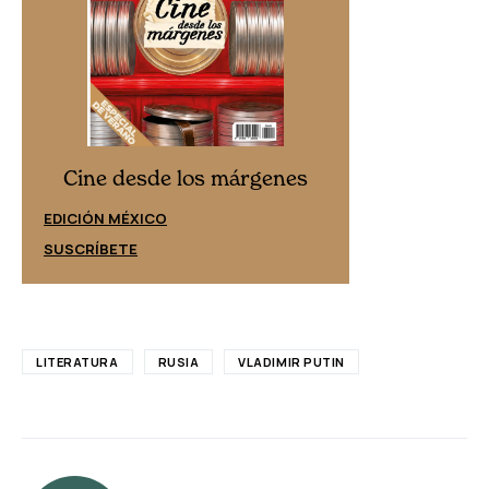
Cine desd
Cine desde los márgenes
EDICIÓN ESPAÑ
EDICIÓN MÉXICO
SUSCRÍBETE
SUSCRÍBETE
LITERATURA
RUSIA
VLADIMIR PUTIN