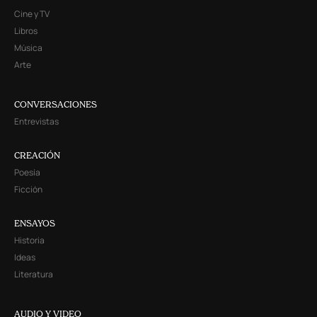
Cine y TV
Libros
Música
Arte
CONVERSACIONES
Entrevistas
CREACIÓN
Poesía
Ficción
ENSAYOS
Historia
Ideas
Literatura
AUDIO Y VIDEO