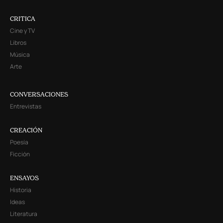
CRITICA
Cine y TV
Libros
Música
Arte
CONVERSACIONES
Entrevistas
CREACIÓN
Poesía
Ficción
ENSAYOS
Historia
Ideas
Literatura