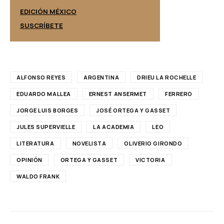
EDICIÓN ESPAÑ
EDICIÓN MÉXICO
SUSCRÍBETE
SUSCRÍBETE
ALFONSO REYES
ARGENTINA
DRIEU LA ROCHELLE
EDUARDO MALLEA
ERNEST ANSERMET
FERRERO
JORGE LUIS BORGES
JOSÉ ORTEGA Y GASSET
JULES SUPERVIELLE
LA ACADEMIA
LEO
LITERATURA
NOVELISTA
OLIVERIO GIRONDO
OPINIÓN
ORTEGA Y GASSET
VICTORIA
WALDO FRANK