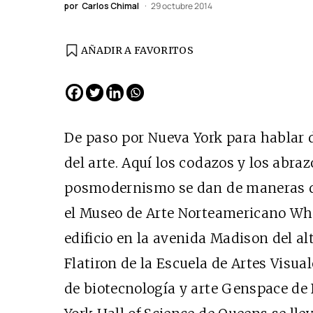
por
Carlos Chimal
29 octubre 2014
AÑADIR A FAVORITOS
EDICIÓN ESPAÑA
N° 299 / Agosto 2026
De paso por Nueva York para hablar de
del arte. Aquí los codazos y los abr
posmodernismo se dan de maneras di
el Museo de Arte Norteamericano Whi
edificio en la avenida Madison del al
Flatiron de la Escuela de Artes Visual
Cine desde los márgen
de biotecnología y arte Genspace de
EDICIÓN MÉXICO