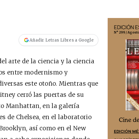
EDICIÓN MÉXICO
EDICIÓN 
N° 332 / Agosto 2026
N° 299 / Agost
Añadir Letras Libres a Google
l arte de la ciencia y la ciencia
azos entre modernismo y
versas este otoño. Mientras que
tney cerró las puertas de su
to Manhattan, en la galería
es de Chelsea, en el laboratorio
Cine desde los márgenes
es
Cine d
 Brooklyn, así como en el New
EDICIÓN ESPAÑA
EDICIÓN MÉ