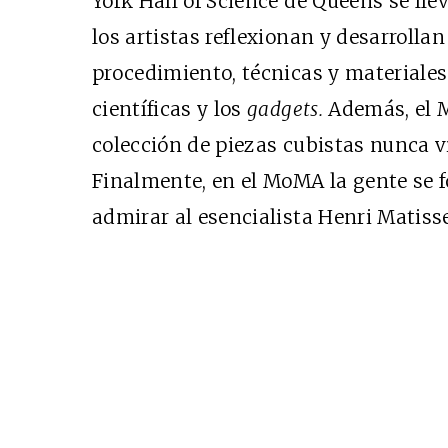
York Hall of Science de Queens se ll
SUSCRÍBETE
los artistas reflexionan y desarrolla
procedimiento, técnicas y materiale
científicas y los
gadgets.
Además, el 
colección de piezas cubistas nunca vi
Finalmente, en el MoMA la gente se f
admirar al esencialista Henri Matisse