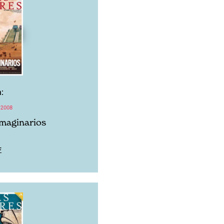
:
 2008
maginarios
F