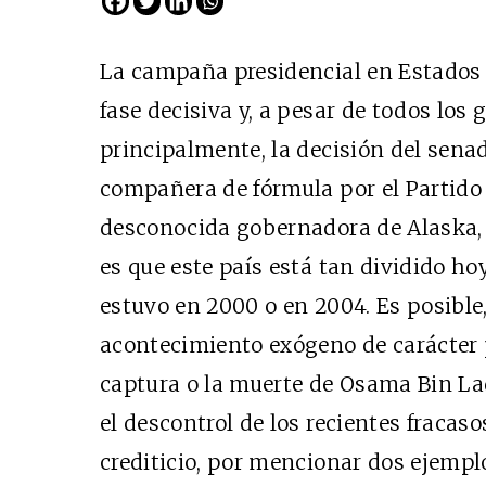
La campaña presidencial en Estados 
fase decisiva y, a pesar de todos los
principalmente, la decisión del sen
compañera de fórmula por el Partido
desconocida gobernadora de Alaska, 
es que este país está tan dividido ho
Cine desde los márgene
estuvo en 2000 o en 2004. Es posible
EDICIÓN MÉXICO
acontecimiento exógeno de carácter p
SUSCRÍBETE
captura o la muerte de Osama Bin Lad
el descontrol de los recientes fracaso
crediticio, por mencionar dos ejemp