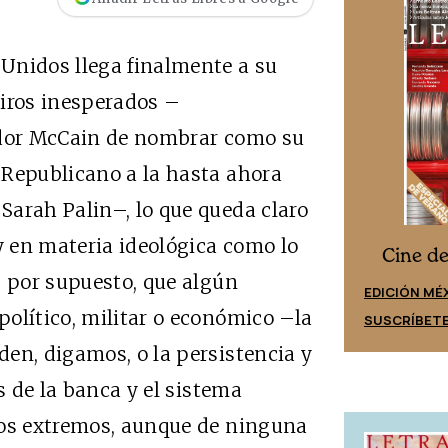
Unidos llega finalmente a su
 giros inesperados –
ador McCain de nombrar como su
 Republicano a la hasta ahora
Sarah Palin–, lo que queda claro
y en materia ideológica como lo
Cine desde los márgenes
s
Cine d
, por supuesto, que algún
EDICIÓN ESPAÑA
EDICIÓN MÉ
olítico, militar o económico –la
SUSCRÍBETE
SUSCRÍBET
en, digamos, o la persistencia y
s de la banca y el sistema
los extremos, aunque de ninguna