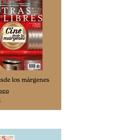
Cine desde los márgen
esde los márgenes
EDICIÓN ESPAÑA
XICO
SUSCRÍBETE
E