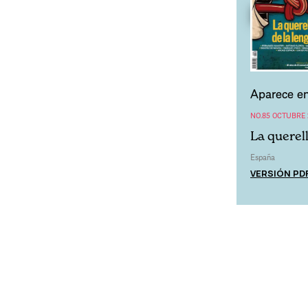
Aparece en
NO.85 OCTUBRE 
La querell
España
VERSIÓN PD