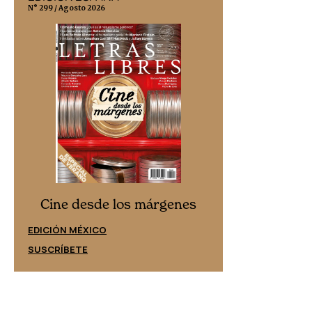
N° 299 / Agosto 2026
N° 332 / Agosto 202
Cine desd
Cine desde los márgenes
EDICIÓN ESPAÑ
EDICIÓN MÉXICO
SUSCRÍBETE
SUSCRÍBETE