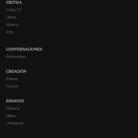
CRITICA
Cine y TV
Libros
Música
Arte
CONVERSACIONES
Entrevistas
CREACIÓN
Poesía
Ficción
ENSAYOS
Historia
Ideas
Literatura