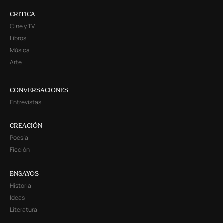
CRITICA
Cine y TV
Libros
Música
Arte
CONVERSACIONES
Entrevistas
CREACIÓN
Poesía
Ficción
ENSAYOS
Historia
Ideas
Literatura