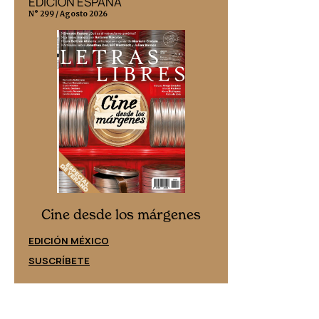
EDICIÓN ESPAÑA
EDICIÓN MÉX
N° 299 / Agosto 2026
N° 332 / Agosto 202
Cine desd
Cine desde los márgenes
EDICIÓN ESPAÑ
EDICIÓN MÉXICO
SUSCRÍBETE
SUSCRÍBETE