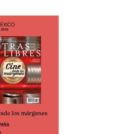
MÉXICO
EDICIÓN ESPAÑA
o 2026
N° 299 / Agosto 2026
esde los márgenes
Cine desde los márgene
PAÑA
EDICIÓN MÉXICO
E
SUSCRÍBETE