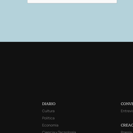
DIARIO
CONV
Cultura
Entrevi
Política
Economía
CREAC
Ciencia y Tecnología
Poesía