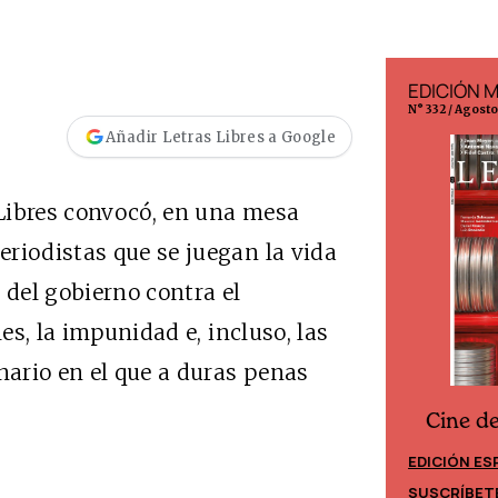
EDICIÓN ESPAÑA
EDICIÓN 
N° 299 / Agosto 2026
N° 332 / Agost
Añadir Letras Libres a Google
 Libres convocó, en una mesa
riodistas que se juegan la vida
 del gobierno contra el
les, la impunidad e, incluso, las
nario en el que a duras penas
Cine d
Cine desde los márgenes
EDICIÓN ES
EDICIÓN MÉXICO
SUSCRÍBET
SUSCRÍBETE