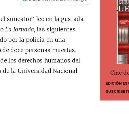
el siniestro”, leo en la gustada
io
La Jornada
, las siguientes
do por la policía en una
do de doce personas muertas.
 de los derechos humanos del
 de la Universidad Nacional
Cine d
Cine desde los márgenes
EDICIÓN ES
EDICIÓN MÉXICO
SUSCRÍBET
SUSCRÍBETE