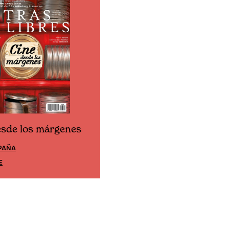
esde los márgenes
Cine desde los márgene
PAÑA
EDICIÓN MÉXICO
E
SUSCRÍBETE