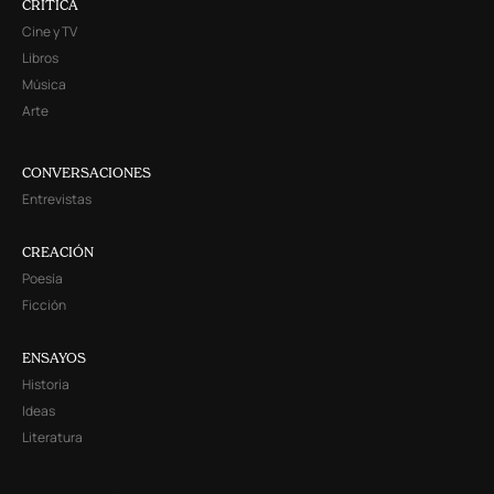
CRITICA
Cine y TV
Libros
Música
Arte
CONVERSACIONES
Entrevistas
CREACIÓN
Poesía
Ficción
ENSAYOS
Historia
Ideas
Literatura