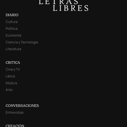
DIARIO
Cultura
Política
Economía
Ciencia y Tecnología
Literatura
CRITICA
Cine y TV
Libros
Música
Arte
CONVERSACIONES
Entrevistas
CREACIÓN