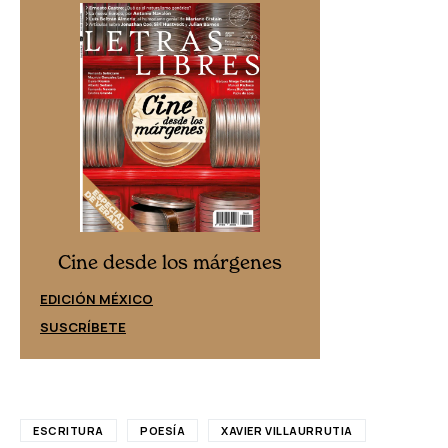
Cine desd
Cine desde los márgenes
EDICIÓN ESPAÑ
EDICIÓN MÉXICO
SUSCRÍBETE
SUSCRÍBETE
ESCRITURA
POESÍA
XAVIER VILLAURRUTIA