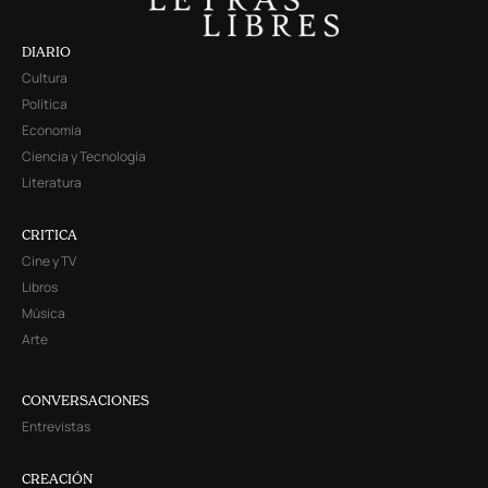
DIARIO
Cultura
Política
Economía
Ciencia y Tecnología
Literatura
CRITICA
Cine y TV
Libros
Música
Arte
CONVERSACIONES
Entrevistas
CREACIÓN