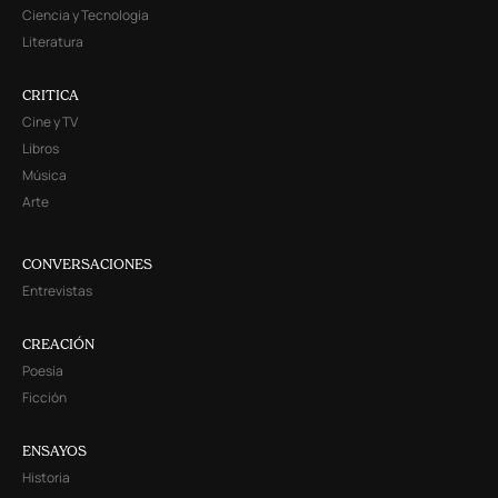
Ciencia y Tecnología
Literatura
CRITICA
Cine y TV
Libros
Música
Arte
CONVERSACIONES
Entrevistas
CREACIÓN
Poesía
Ficción
ENSAYOS
Historia