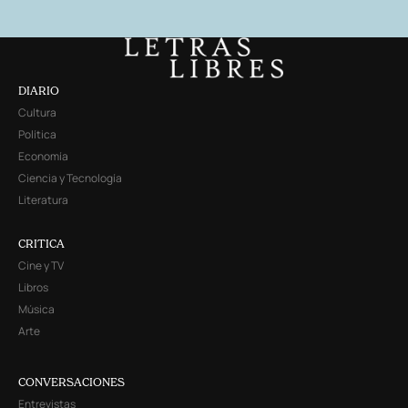
DIARIO
Cultura
Política
Economía
Ciencia y Tecnología
Literatura
CRITICA
Cine y TV
Libros
Música
Arte
CONVERSACIONES
Entrevistas