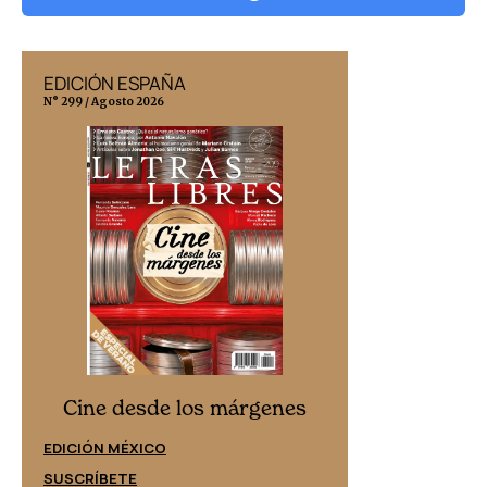
EDICIÓN ESPAÑA
EDICIÓN MÉX
N° 299 / Agosto 2026
N° 332 / Agosto 202
Cine desd
Cine desde los márgenes
EDICIÓN ESPAÑ
EDICIÓN MÉXICO
SUSCRÍBETE
SUSCRÍBETE