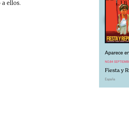
a ellos.
Aparece en
NO.84 SEPTIEMB
Fiesta y 
España