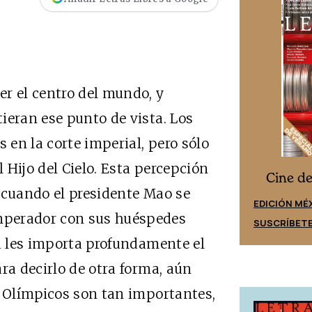
r el centro del mundo, y
ieran ese punto de vista. Los
s en la corte imperial, pero sólo
 Hijo del Cielo. Esta percepción
Cine desde los márgenes
s
Cine d
 cuando el presidente Mao se
EDICIÓN ESPAÑA
EDICIÓN MÉ
mperador con sus huéspedes
SUSCRÍBETE
SUSCRÍBET
ía les importa profundamente el
ra decirlo de otra forma, aún
s Olímpicos son tan importantes,