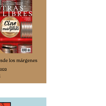
Cine desde los márgen
esde los márgenes
EDICIÓN ESPAÑA
XICO
SUSCRÍBETE
E