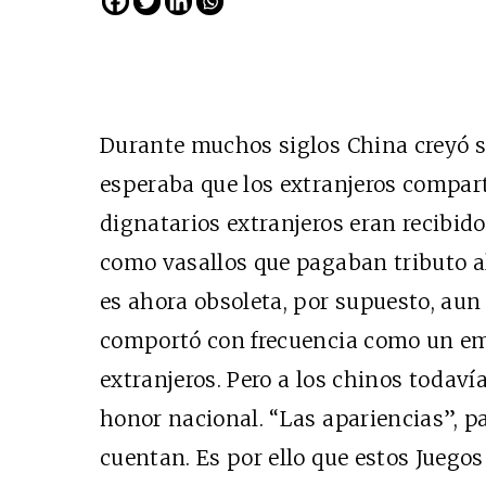
Durante muchos siglos China creyó se
esperaba que los extranjeros compart
dignatarios extranjeros eran recibido
como vasallos que pagaban tributo al
Cine desde los márgene
es ahora obsoleta, por supuesto, aun
EDICIÓN MÉXICO
comportó con frecuencia como un e
SUSCRÍBETE
extranjeros. Pero a los chinos todav
honor nacional. “Las apariencias”, pa
cuentan. Es por ello que estos Juego