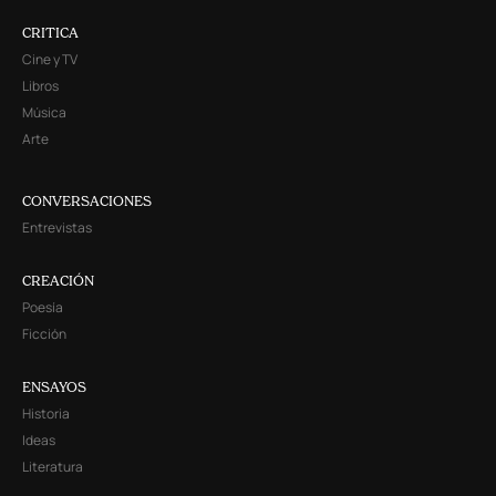
CRITICA
Cine y TV
Libros
Música
Arte
CONVERSACIONES
Entrevistas
CREACIÓN
Poesía
Ficción
ENSAYOS
Historia
Ideas
Literatura