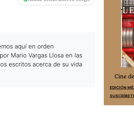
cemos aquí en orden
por Mario Vargas Llosa en las
los escritos acerca de su vida
Cine desde los márgenes
es
Cine d
EDICIÓN ESPAÑA
EDICIÓN MÉ
SUSCRÍBETE
SUSCRÍBET