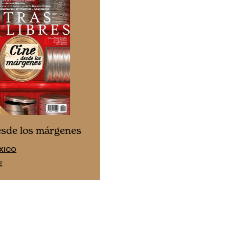
Cine desde los márgene
esde los márgenes
EDICIÓN ESPAÑA
XICO
SUSCRÍBETE
E