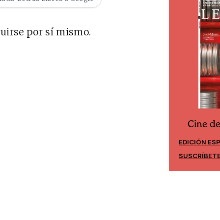
uirse por sí mismo.
Cine d
Cine desde los márgenes
EDICIÓN ES
EDICIÓN MÉXICO
SUSCRÍBET
SUSCRÍBETE