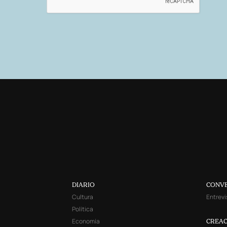
DIARIO
CONV
Cultura
Entrevi
Política
Economía
CREAC