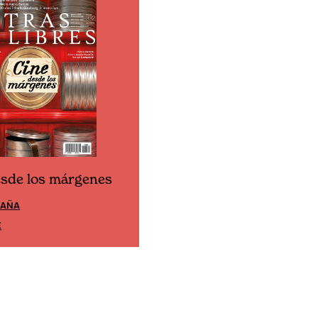
esde los márgenes
Cine desde los márgen
PAÑA
EDICIÓN MÉXICO
E
SUSCRÍBETE