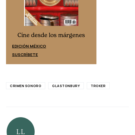
Cine desd
Cine desde los márgenes
EDICIÓN ESPAÑ
EDICIÓN MÉXICO
SUSCRÍBETE
SUSCRÍBETE
CRIMEN SONORO
GLASTONBURY
TROKER