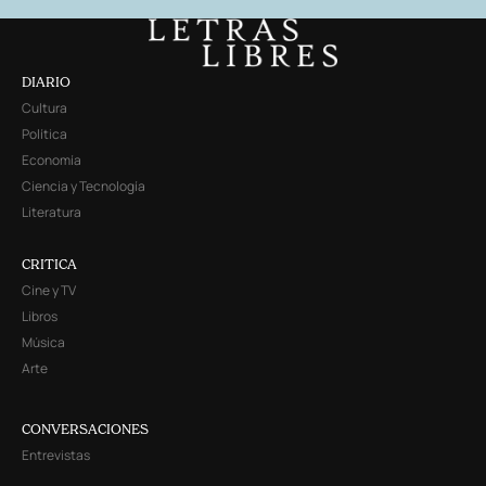
DIARIO
Cultura
Política
Economía
Ciencia y Tecnología
Literatura
CRITICA
Cine y TV
Libros
Música
Arte
CONVERSACIONES
Entrevistas