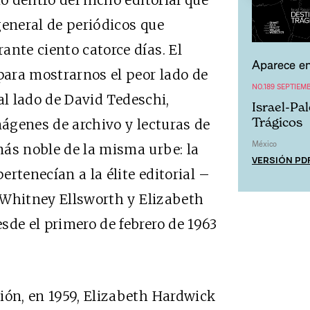
ió dentro del nicho editorial que
general de periódicos que
ante ciento catorce días. El
Aparece en
 para mostrarnos el peor lado de
NO.189 SEPTIEM
al lado de David Tedeschi,
Israel-Pa
Trágicos
mágenes de archivo y lecturas de
México
más noble de la misma urbe: la
VERSIÓN PD
rtenecían a la élite editorial –
. Whitney Ellsworth y Elizabeth
sde el primero de febrero de 1963
ión, en 1959, Elizabeth Hardwick