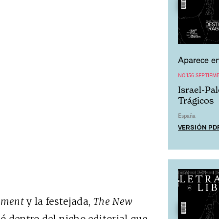
Aparece en
NO.156 SEPTIEM
Israel-Pa
Trágicos
España
VERSIÓN PD
gument
y la festejada,
The New