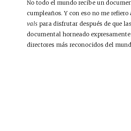
No todo el mundo recibe un document
cumpleaños. Y con eso no me refiero 
vals
para disfrutar después de que la
documental horneado expresamente p
directores más reconocidos del mund
Cine desde los márgene
EDICIÓN MÉXICO
SUSCRÍBETE