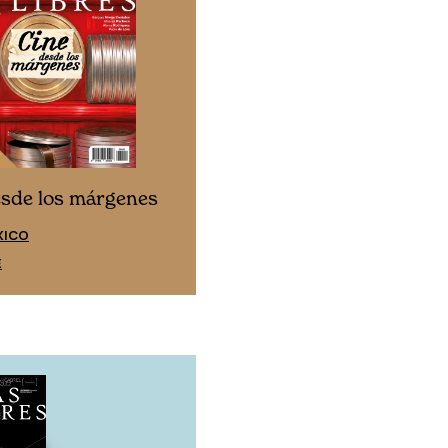
Cine desde los márgen
esde los márgenes
EDICIÓN ESPAÑA
XICO
SUSCRÍBETE
E