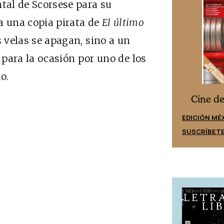
al de Scorsese para su
a una copia pirata de
El último
s velas se apagan, sino a un
ara la ocasión por uno de los
o.
Cine desde los márgenes
s
Cine d
EDICIÓN ESPAÑA
EDICIÓN MÉ
SUSCRÍBETE
SUSCRÍBET