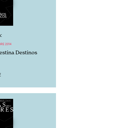
:
BRE 2014
lestina Destinos
F