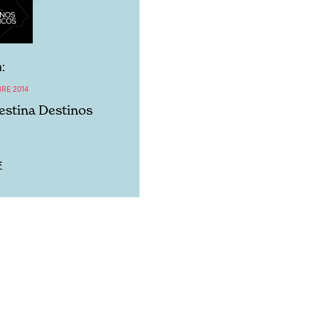
:
BRE 2014
lestina Destinos
F