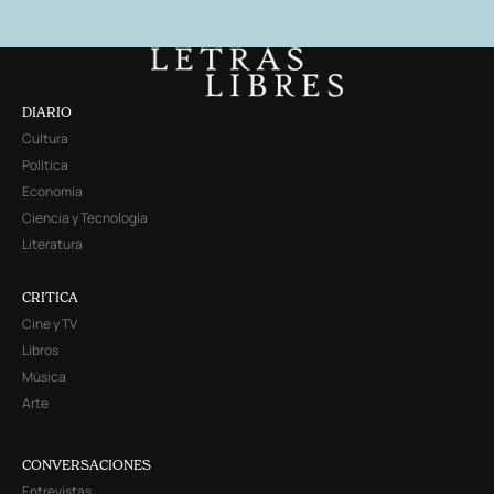
DIARIO
Cultura
Política
Economía
Ciencia y Tecnología
Literatura
CRITICA
Cine y TV
Libros
Música
Arte
CONVERSACIONES
Entrevistas