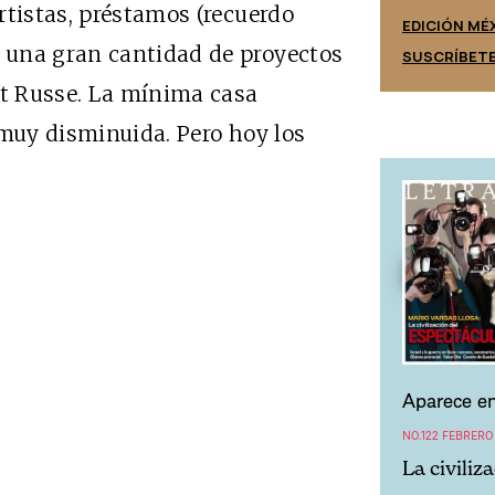
rtistas, préstamos (recuerdo
EDICIÓN ESPAÑA
EDICIÓN MÉ
 una gran cantidad de proyectos
SUSCRÍBETE
SUSCRÍBET
et Russe. La mínima casa
 muy disminuida. Pero hoy los
Aparece en
NO.122 FEBRERO
La civiliz