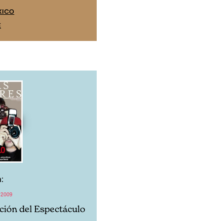
EDICIÓN ESPAÑA
XICO
SUSCRÍBETE
E
:
 2009
ación del Espectáculo