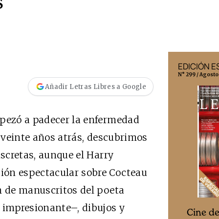
s
EDICIÓN MÉXICO
EDICIÓN 
N° 332 / Agosto 2026
N° 299 / Agosto
Añadir Letras Libres a Google
mpezó a padecer la enfermedad
i veinte años atrás, descubrimos
iscretas, aunque el Harry
ión espectacular sobre Cocteau
n de manuscritos del poeta
 impresionante–, dibujos y
Cine desde los márgenes
s
Cine d