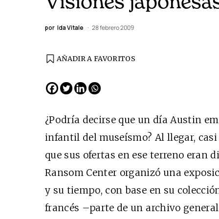
Visiones japonesa
por
Ida Vitale
28 febrero 2009
AÑADIR A FAVORITOS
EDICIÓN ESPAÑA
N° 299 / Agosto 2026
¿Podría decirse que un día Austin e
infantil del museísmo? Al llegar, cas
que sus ofertas en ese terreno eran d
Ransom Center organizó una exposic
y su tiempo, con base en su colecció
francés –parte de un archivo general
Cine desde los márgene