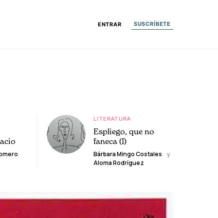
SUSCRÍBETE
ENTRAR
LITERATURA
Espliego, que no
lacio
faneca (I)
Romero
Bárbara Mingo Costales
y
Aloma Rodríguez