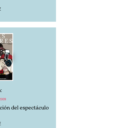
F
:
2009
ación del espectáculo
F