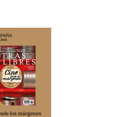
ESPAÑA
EDICIÓN MÉXICO
 2026
N° 332 / Agosto 2026
Cine desde los márgen
esde los márgenes