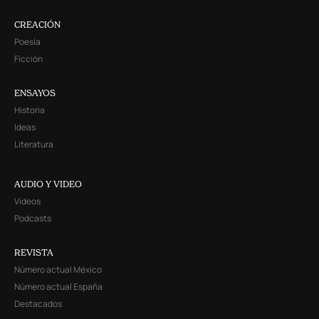
CREACIÓN
Poesía
Ficción
ENSAYOS
Historia
Ideas
Literatura
AUDIO Y VIDEO
Videos
Podcasts
REVISTA
Número actual México
Número actual España
Destacados