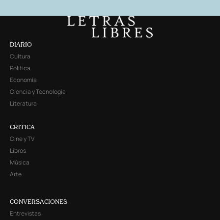
DIARIO
Cultura
Política
Economía
Ciencia y Tecnología
Literatura
CRITICA
Cine y TV
Libros
Música
Arte
CONVERSACIONES
Entrevistas