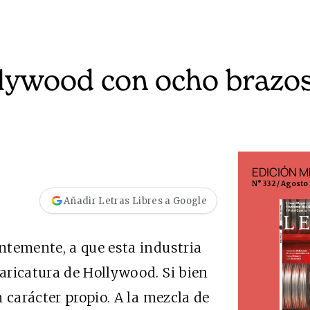
lywood con ocho brazo
EDICIÓN ESPAÑA
EDICIÓN M
N° 299 / Agosto 2026
N° 332 / Agosto
Añadir Letras Libres a Google
ntemente, a que esta industria
aricatura de Hollywood. Si bien
 carácter propio. A la mezcla de