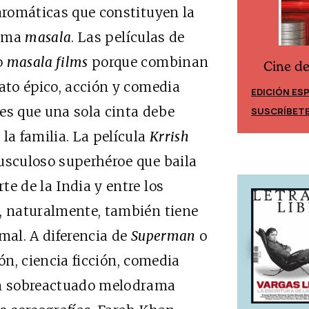
 aromáticas que constituyen la
lama
masala
. Las películas de
o
masala films
porque combinan
Cine d
Cine desde los márgenes
lato épico, acción y comedia
EDICIÓN ES
EDICIÓN MÉXICO
es que una sola cinta debe
SUSCRÍBET
SUSCRÍBETE
la familia. La película
Krrish
usculoso superhéroe que baila
e de la India y entre los
o, naturalmente, también tiene
mal. A diferencia de
Superman
o
ón, ciencia ficción, comedia
n sobreactuado melodrama