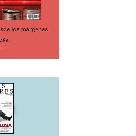
esde los márgenes
Cine desde los márgen
PAÑA
EDICIÓN MÉXICO
E
SUSCRÍBETE