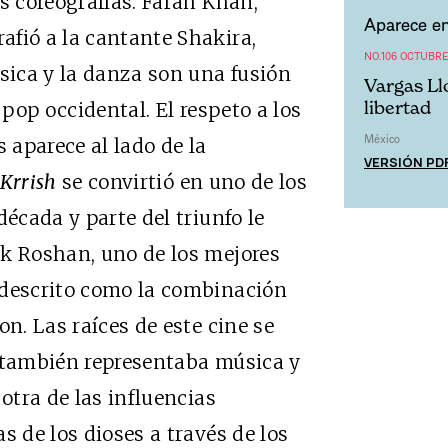
s coreografías. Farah Khan,
Aparece en
fió a la cantante Shakira,
NO.106 OCTUBRE
úsica y la danza son una fusión
Vargas Llo
libertad
 pop occidental. El respeto a los
México
s aparece al lado de la
VERSIÓN PD
Krrish
se convirtió en uno de los
década y parte del triunfo le
ik Roshan, uno de los mejores
 descrito como la combinación
on. Las raíces de este cine se
e también representaba música y
 otra de las influencias
s de los dioses a través de los