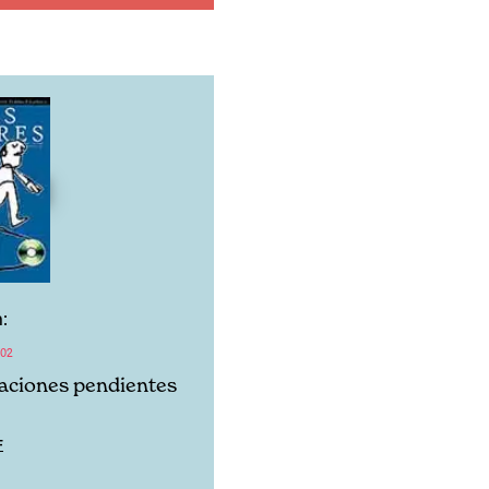
:
02
aciones pendientes
F