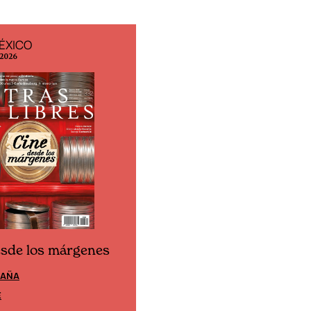
ÉXICO
EDICIÓN ESPAÑA
 2026
N° 299 / Agosto 2026
esde los márgenes
Cine desde los márgen
PAÑA
EDICIÓN MÉXICO
E
SUSCRÍBETE