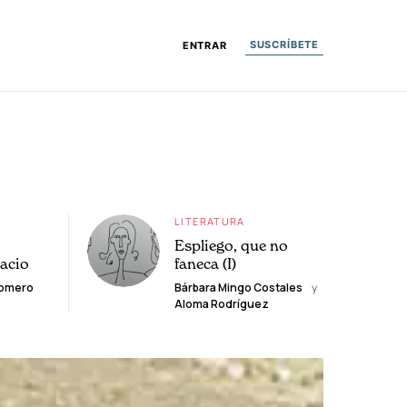
SUSCRÍBETE
ENTRAR
LITERATURA
Espliego, que no
lacio
faneca (I)
Romero
Bárbara Mingo Costales
y
Aloma Rodríguez