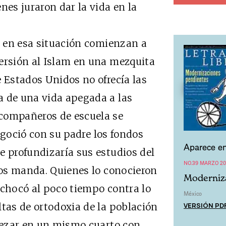
nes juraron dar la vida en la
en esa situación comienzan a
versión al Islam en una mezquita
e Estados Unidos no ofrecía las
a de una vida apegada a las
 compañeros de escuela se
egoció con su padre los fondos
Aparece en
e profundizaría sus estudios del
NO.39 MARZO 20
Dios manda. Quienes lo conocieron
Moderniz
 chocó al poco tiempo contra lo
México
VERSIÓN PD
ltas de ortodoxia de la población
 rezar en un mismo cuarto con