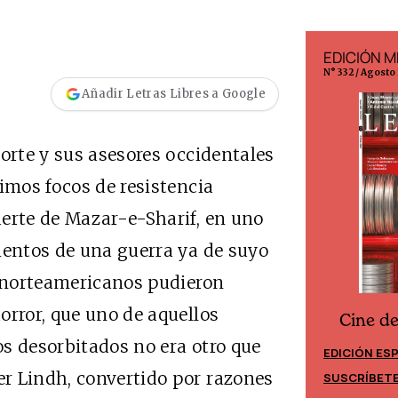
EDICIÓN ESPAÑA
EDICIÓN M
N° 299 / Agosto 2026
N° 332 / Agosto
Añadir Letras Libres a Google
Norte y sus asesores occidentales
imos focos de resistencia
erte de Mazar-e-Sharif, en uno
ientos de una guerra ya de suyo
s norteamericanos pudieron
orror, que uno de aquellos
Cine d
Cine desde los márgenes
s desorbitados no era otro que
EDICIÓN ES
EDICIÓN MÉXICO
r Lindh, convertido por razones
SUSCRÍBET
SUSCRÍBETE