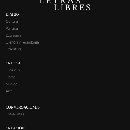
DIARIO
Cultura
Política
Economía
Ciencia y Tecnología
Literatura
CRITICA
Cine y TV
Libros
Música
Arte
CONVERSACIONES
Entrevistas
CREACIÓN