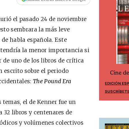
urió el pasado 24 de noviembre
 esto sembrara la más leve
s de habla española. Este
 tendría la menor importancia si
de uno de los libros de crítica
 escrito sobre el periodo
Cine d
Cine desde los márgenes
ccidentales:
The Pound Era
EDICIÓN ES
EDICIÓN MÉXICO
SUSCRÍBET
SUSCRÍBETE
temas, el de Kenner fue un
a 32 libros y centenares de
riódicos y volúmenes colectivos