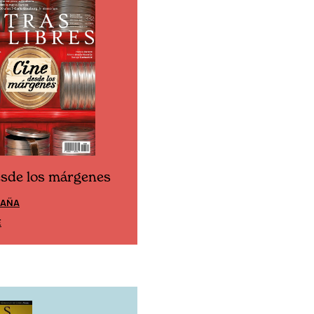
esde los márgenes
Cine desde los márgen
PAÑA
EDICIÓN MÉXICO
E
SUSCRÍBETE