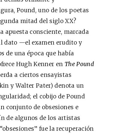
igura, Pound, uno de los poetas
egunda mitad del siglo XX?
a apuesta consciente, marcada
al dato —el examen erudito y
os
de una época que había
e ofrece Hugh Kenner en
The Pound
erda a ciertos ensayistas
skin y Walter Pater) denota un
gularidad; el cobijo de Pound
 un conjunto de obsesiones e
fín de algunos de los artistas
 “obsesiones” fue la recuperación