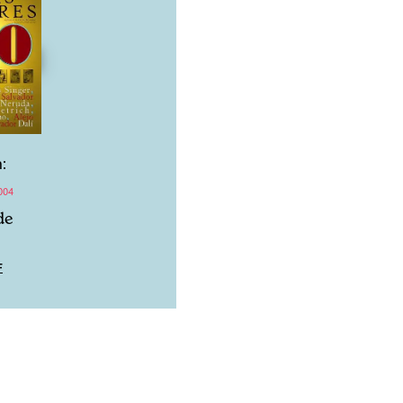
:
004
de
F