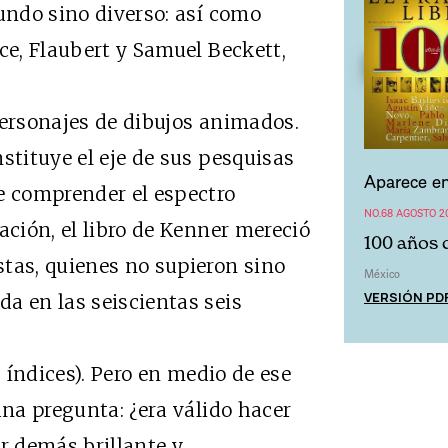
cundo sino diverso: así como
ce, Flaubert y Samuel Beckett,
rsonajes de dibujos animados.
stituye el eje de sus pesquisas
Aparece en
e comprender el espectro
NO.68 AGOSTO 2
ación, el libro de Kenner mereció
100 años 
tas, quienes no supieron sino
México
VERSIÓN PD
a en las seiscientas seis
índices). Pero en medio de ese
una pregunta: ¿era válido hacer
or demás brillante y