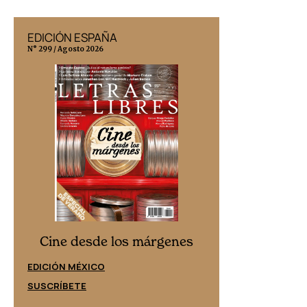
EDICIÓN ESPAÑA
EDICIÓN MÉX
N° 299 / Agosto 2026
N° 332 / Agosto 202
Cine desd
Cine desde los márgenes
EDICIÓN ESPAÑ
EDICIÓN MÉXICO
SUSCRÍBETE
SUSCRÍBETE