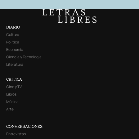
DIARIO
Cultura
Política
Economía
Ciencia y Tecnología
Literatura
CRITICA
Cine y TV
Libros
Música
Arte
CONVERSACIONES
Entrevistas