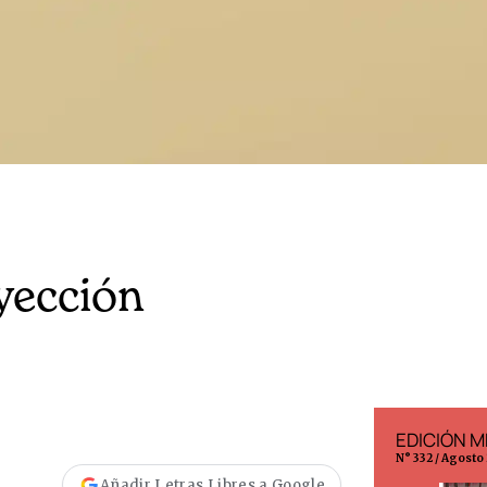
yección
EDICIÓN ESPAÑA
EDICIÓN M
N° 299 / Agosto 2026
N° 332 / Agosto
Añadir Letras Libres a Google