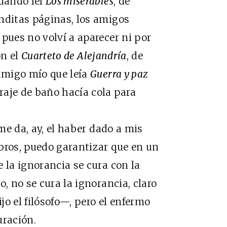
cuando leí
Los miserables
, de
nditas páginas, los amigos
pues no volví a aparecer ni por
on el
Cuarteto de Alejandría
, de
 amigo mío que leía
Guerra y paz
raje de baño hacía cola para
e da, ay, el haber dado a mis
bros, puedo garantizar que en un
 la ignorancia se cura con la
o, no se cura la ignorancia, claro
o el filósofo—, pero el enfermo
uración.