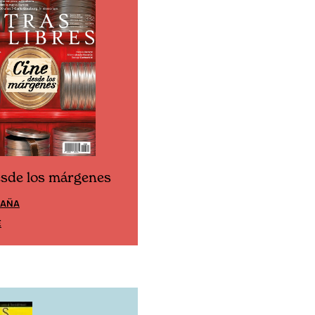
esde los márgenes
Cine desde los márgen
PAÑA
EDICIÓN MÉXICO
E
SUSCRÍBETE