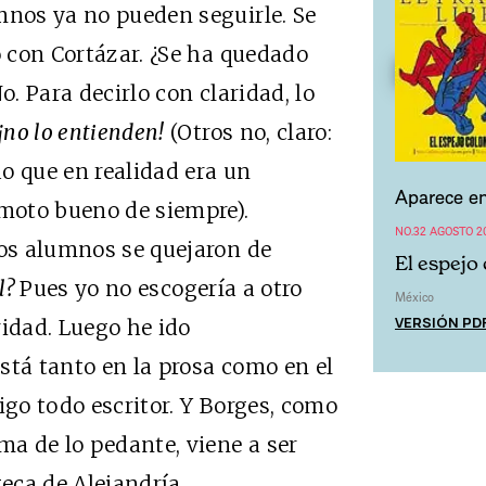
mnos ya no pueden seguirle. Se
o con Cortázar. ¿Se ha quedado
o. Para decirlo con claridad, lo
¡no lo entienden!
(Otros no, claro:
o que en realidad era un
Aparece en
emoto bueno de siempre).
NO.32 AGOSTO 2
s alumnos se quejaron de
El espejo
l?
Pues yo no escogería a otro
México
VERSIÓN PD
aridad. Luego he ido
stá tanto en la prosa como en el
igo todo escritor. Y Borges, como
ma de lo pedante, viene a ser
teca de Alejandría.