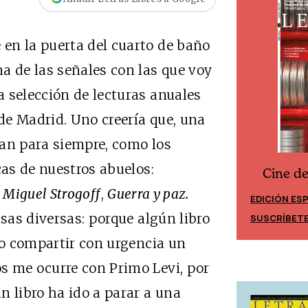
en la puerta del cuarto de baño
a de las señales con las que voy
 selección de lecturas anuales
de Madrid. Uno creería que, una
rían para siempre, como los
cas de nuestros abuelos:
Cine d
Cine desde los márgenes
,
Miguel Strogoff
,
Guerra y paz.
EDICIÓN ES
EDICIÓN MÉXICO
usas diversas: porque algún libro
SUSCRÍBET
SUSCRÍBETE
seo compartir con urgencia un
s me ocurre con Primo Levi, por
n libro ha ido a parar a una