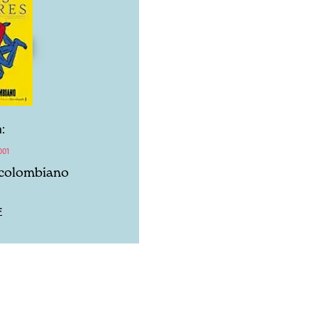
:
001
 colombiano
F