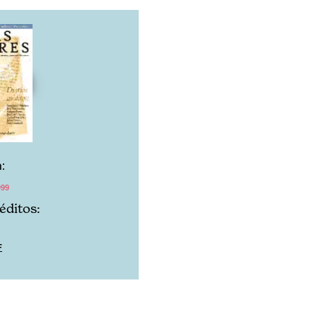
:
999
éditos:
F