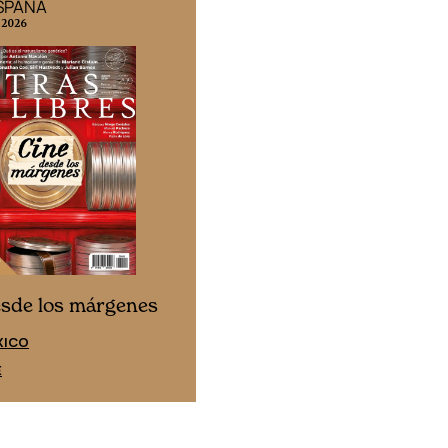
ESPAÑA
EDICIÓN MÉXICO
 2026
N° 332 / Agosto 2026
Cine desde los márgen
esde los márgenes
EDICIÓN ESPAÑA
XICO
SUSCRÍBETE
E