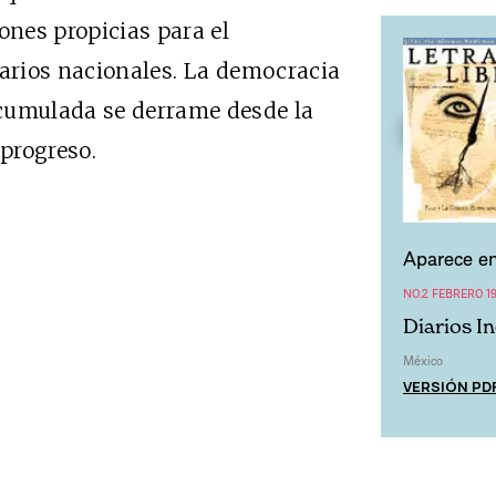
ones propicias para el
sarios nacionales. La democracia
cumulada se derrame desde la
 progreso.
Aparece en
NO.2 FEBRERO 1
Diarios In
México
VERSIÓN PD