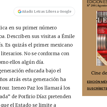
EDICIÓN MÉXICO
EDICIÓN 
N° 332 / Agosto 2026
N° 299 / Agosto
Añadir Letras Libres a Google
lica en su primer número
a. Describen sus visitas a Émile
s. Es quizás el primer mexicano
s literarios. No se conforma con
omo ellos algún día.
eneración educada bajo el
Cine desde los márgenes
s
Cine d
años atrás esta generación ha
EDICIÓN ESPAÑA
EDICIÓN MÉ
our. Ireneo Paz los llamará los
SUSCRÍBETE
SUSCRÍBET
rada” de Porfirio Díaz pretenden
ue el Estado se limite a