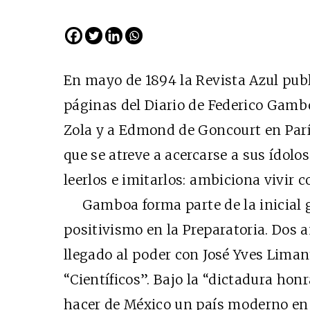
EDICIÓN ESPAÑA
N° 299 / Agosto 2026
En mayo de 1894 la Revista Azul pub
páginas del Diario de Federico Gambo
Zola y a Edmond de Goncourt en Parí
que se atreve a acercarse a sus ídolo
leerlos e imitarlos: ambiciona vivir c
Gamboa forma parte de la inicial g
Cine desde los márgene
positivismo en la Preparatoria. Dos 
EDICIÓN MÉXICO
llegado al poder con José Yves Limant
SUSCRÍBETE
“Científicos”. Bajo la “dictadura hon
hacer de México un país moderno en q