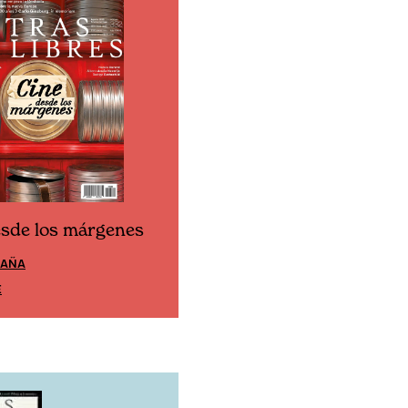
esde los márgenes
Cine desde los márgen
PAÑA
EDICIÓN MÉXICO
E
SUSCRÍBETE