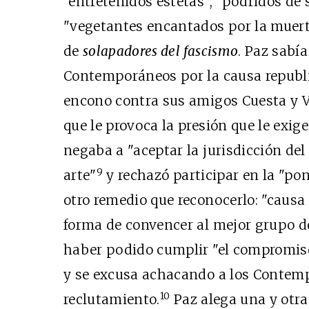
"entretenidos estetas", "podridos de
"vegetantes encantados por la muert
de
solapadores del fascismo
. Paz sabía
Contemporáneos por la causa republi
encono contra sus amigos Cuesta y Vi
que le provoca la presión que le exige
negaba a "aceptar la jurisdicción del
9
arte"
y rechazó participar en la "pon
otro remedio que reconocerlo: "causa
forma de convencer al mejor grupo d
haber podido cumplir "el compromiso
y se excusa achacando a los Contem
10
reclutamiento.
Paz alega una y otra