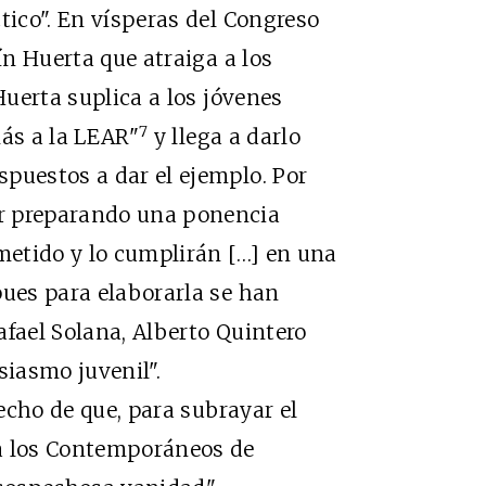
tico". En vísperas del Congreso
ín Huerta que atraiga a los
Huerta suplica a los jóvenes
7
más a la LEAR"
y llega a darlo
puestos a dar el ejemplo. Por
r preparando una ponencia
ometido y lo cumplirán […] en una
pues para elaborarla se han
afael Solana, Alberto Quintero
siasmo juvenil".
cho de que, para subrayar el
 a los Contemporáneos de