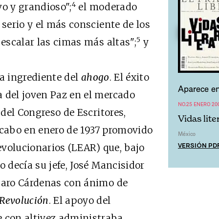
4
vo y grandioso";
el moderado
 serio y el más consciente de los
5
 escalar las cimas más altas";
y
a ingrediente del
ahogo
. El éxito
Aparece en
 del joven Paz en el mercado
NO.25 ENERO 20
 del Congreso de Escritores,
Vidas lite
 a cabo en enero de 1937 promovido
México
VERSIÓN PD
Revolucionarios (LEAR) que, bajo
o decía su jefe, José Mancisidor
ázaro Cárdenas con ánimo de
Revolución
. El apoyo del
e con altivez administraba