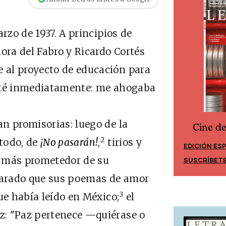
rzo de 1937. A principios de
ora del Fabro y Ricardo Cortés
 al proyecto de educación para
epté inmediatamente: me ahogaba
n promisorias: luego de la
Cine d
Cine desde los márgenes
2
 todo, de
¡No pasarán!
,
tirios y
EDICIÓN ES
EDICIÓN MÉXICO
a más prometedor de su
SUSCRÍBET
SUSCRÍBETE
clarado que sus poemas de amor
3
ue había leído en México;
el
z: "Paz pertenece —quiérase o