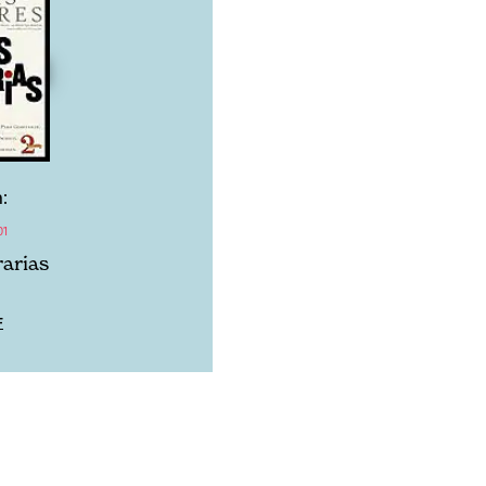
:
01
rarias
F